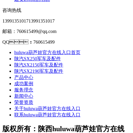
咨询热线
13991351017
13991351017
邮箱：760615499@qq.com
QQ：760615499
huluwa葫芦娃官方在线入口首页
陕汽SX250军车及配件
陕汽SX2150军车及配件
陕汽SX2190军车及配件
产品中心
成功案例
服务理念
新闻中心
荣誉资质
关于huluwa葫芦娃官方在线入口
联系huluwa葫芦娃官方在线入口
版权所有：陕西huluwa葫芦娃官方在线