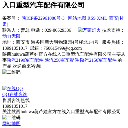
入口重型汽车配件有限公司
备案号：
陕ICP备22961086号-3
网站地图
RSS
XML
西安
|
甘
肃
|
联系人：曹总 电话：029-86529336
技术支持：
动力无限
地址：西安市 港务区新大明物流园4号楼北1-4号 服务热线：
13991351017 邮箱：760615499@qq.com
陕西huluwa葫芦娃官方在线入口重型汽车配件有限公司主要从
事
陕汽2190军车配件
陕汽250军车配件
陕汽2150军车配件
的
产品,欢迎前来咨询!
QQ在线咨询
售后咨询热线
13991351017
关注陕西huluwa葫芦娃官方在线入口重型汽车配件有限公司
网站地图