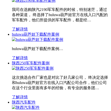
我司在选购陕汽2190军车配件的时候，特别迷茫，通过
各种渠道， 终选择了huluwa葫芦娃官方在线入口汽配的
军车配件，他们所提供的军车配件，都是经…
了解详情
huluwa葫芦娃下载配件案例
huluwa葫芦娃下载配件案例…
了解详情
陕西250军车配件案例
这次挑选合作厂家也是对比了好几家公司， 终决定选择
和huluwa葫芦娃官方在线入口汽配公司合作，他们公司
在这个行业里面有多年的经验，有专业的服务团…
了解详情
陕西汽车配件