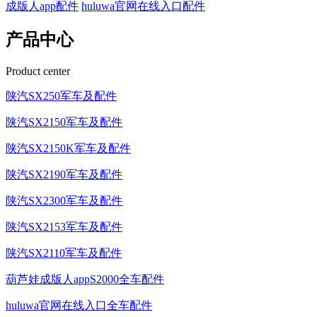
成版人app配件
huluwa官网在线入口配件
产品中心
Product center
陕汽SX250军车及配件
陕汽SX2150军车及配件
陕汽SX2150K军车及配件
陕汽SX2190军车及配件
陕汽SX2300军车及配件
陕汽SX2153军车及配件
陕汽SX2110军车及配件
葫芦娃成版人appS2000全车配件
huluwa官网在线入口全车配件