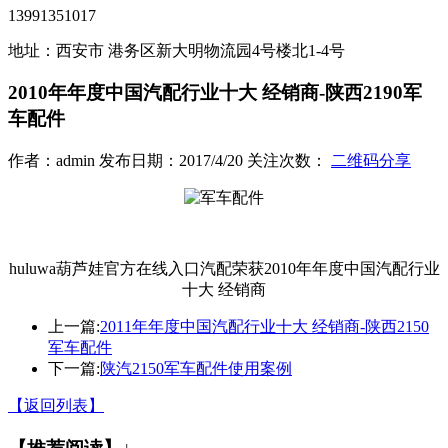
13991351017
地址：西安市 港务区新大明物流园4号楼北1-4号
2010年年度中国汽配行业十大 经销商-陕西2190军
车配件
作者：admin 发布日期：2017/4/20 关注次数：
二维码分享
huluwa葫芦娃官方在线入口汽配荣获2010年年度中国汽配行业
十大 经销商
上一篇:
2011年年度中国汽配行业十大 经销商-陕西2150
军车配件
下一篇:
陕汽2150军车配件使用案例
【返回列表】