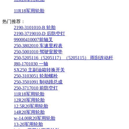
11R18军用轮胎
热门推荐：
2190-3101010-B 轮胎
2190-3719010-D 后防空灯
99000410007前轴叉
250-3802010 车速里程表
250-5001010 驾驶室胶垫
250-5205116（5205117）（5205115） 雨刮连动杆
J80-1701030 一轴
SX250 主副油箱转换开关
250-3103051 轮胎螺栓
250-3501091 制动蹄总成
250-3717010 前防空灯
11R18军用轮胎
12R20军用轮胎
12.5R20军用轮胎
14R20军用轮胎
w-14.00R20军用轮胎
13-20军用轮胎