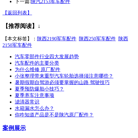
下一篇:
陕汽2153军车配件
【返回列表】
【推荐阅读】↓
【本文标签】：
陕西2190军车配件
陕西250军车配件
陕西
2150军车配件
汽车零部件行业四大发展趋势
汽车配件的主要分类
为什么维修 原厂配件
小张整理带来重型汽车轮胎选择须注意哪些？
暑期假期自驾游必须要掌握的山路 驾驶技巧
夏季预防爆胎小技巧？
夏季养车注意事项
滤清器常识
水箱漏水怎么办？
你咋知道产品是不是陕汽原厂配件？
案例展示