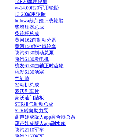
14R20军用轮胎
w-14.00R20军用轮胎
13-20军用轮胎
huluwa葫芦娃下载轮胎
柴增压器总成
柴连杆总成
黄河162前制动分泵
黄河150倒档齿轮套
陕汽6130制动总泵
陕汽6130发电机
杭发6130曲轴正时齿轮
杭发6130活塞
气缸垫
发动机总成
豪沃刹车片
豪沃油门踏板
STR排气制动总成
STR转向助力泵
葫芦娃成版人app离合器总泵
葫芦娃成版人app副水箱
陕汽2110军车
陕汽2153军车