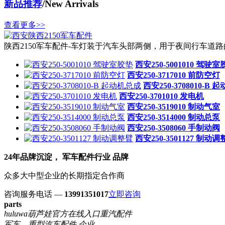
新品推荐
/New Arrivals
查看更多>>
陕西2150军车配件-车灯装于汽车头部两侧，用于夜间行车道路的
西安250-5001010 驾驶
西安250-3717010 前防空灯
西安250-3708010-B
西安250-3701010 发电机
西安250-3519010 制动气室
西安250-3514000 制动总泵
西安250-3508060 手制动阀
西安250-3501127 制动
24年品牌沉淀， 军车配件行业 品牌
众多大中型企业的长期指定合作商
咨询服务电话 —
13991351017
立即咨询
parts
huluwa葫芦娃官方在线入口重汽配件
军车、重型汽车配件 企业