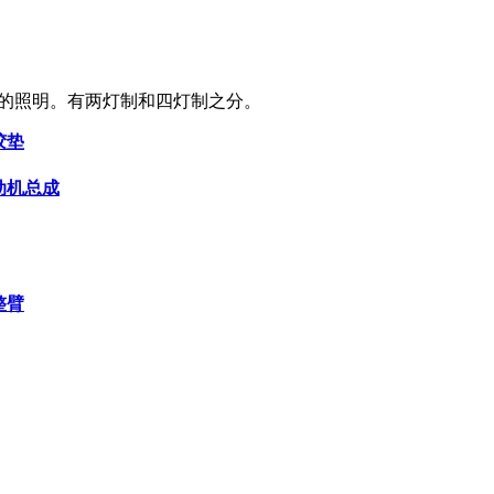
照明。有两灯制和四灯制之分。
室胶垫
 起动机总成
调整臂