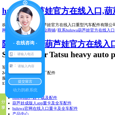
huluwa葫芦娃官方在线入口,葫芦
欢迎访问陕西huluwa葫芦娃官方在线入口重型汽车配件有限公司官
网站地图
/
在线留言
/
企业商铺
/
联系huluwa葫芦娃官方在线入口
陕西huluwa葫芦娃官方在线
- 在线咨询 -
Shaanxi four Tatsu heavy auto p
：
：
军(民)车配件行业 品牌
24年专注
，优势纯正原厂配件
服务咨询热线
提交留言
13991351017
动力鹊桥系统
公司首页
huluwa葫芦娃下载及配件
葫芦娃成版人app重卡及全车配件
huluwa官网在线入口重卡及全车配件
产品中心