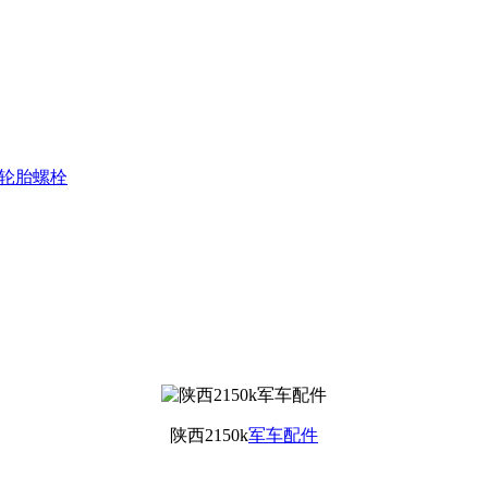
51 轮胎螺栓
陕西2150k
军车配件