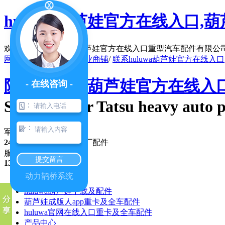
huluwa葫芦娃官方在线入口,葫芦
欢迎访问陕西huluwa葫芦娃官方在线入口重型汽车配件有限公司官网
网站地图
/
在线留言
/
企业商铺
/
联系huluwa葫芦娃官方在线入口
陕西huluwa葫芦娃官方在线
- 在线咨询 -
Shaanxi four Tatsu heavy auto p
：
：
军(民)车配件行业 品牌
24年专注
，优势纯正原厂配件
服务咨询热线
提交留言
13991351017
动力鹊桥系统
公司首页
huluwa葫芦娃下载及配件
葫芦娃成版人app重卡及全车配件
huluwa官网在线入口重卡及全车配件
产品中心