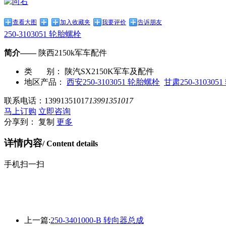
查看大图
加入收藏夹
我要评价
告诉朋友
250-3103051 轮胎螺栓
简介——
陕西2150k军车配件
类 别：
陕汽SX2150K军车及配件
地区产品：
西安250-3103051 轮胎螺栓
甘肃250-31030
联系电话：
13991351017
13991351017
马上订购
立即咨询
分享到：
复制
更多
详情内容
/ Content details
手机扫一扫
上一篇:
250-3401000-B 转向器总成