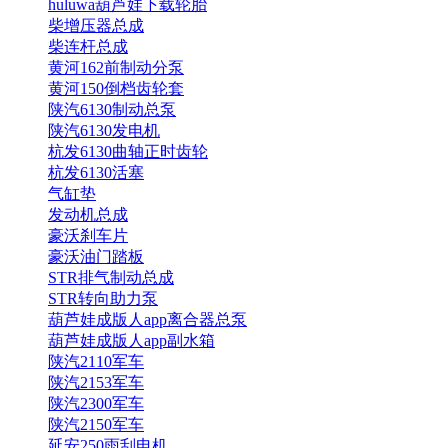
huluwa葫芦娃下载轮胎
柴增压器总成
柴连杆总成
黄河162前制动分泵
黄河150倒档齿轮套
陕汽6130制动总泵
陕汽6130发电机
杭发6130曲轴正时齿轮
杭发6130活塞
气缸垫
发动机总成
豪沃刹车片
豪沃油门踏板
STR排气制动总成
STR转向助力泵
葫芦娃成版人app离合器总泵
葫芦娃成版人app副水箱
陕汽2110军车
陕汽2153军车
陕汽2300军车
陕汽2150军车
延安250雨刮电机