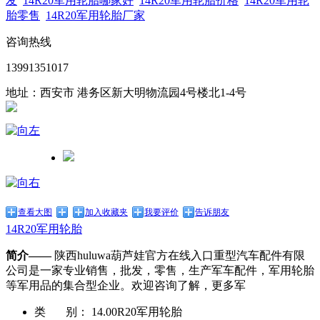
发
14R20军用轮胎哪家好
14R20军用轮胎价格
14R20军用轮
胎零售
14R20军用轮胎厂家
咨询热线
13991351017
地址：西安市 港务区新大明物流园4号楼北1-4号
查看大图
加入收藏夹
我要评价
告诉朋友
14R20军用轮胎
简介——
陕西huluwa葫芦娃官方在线入口重型汽车配件有限
公司是一家专业销售，批发，零售，生产军车配件，军用轮胎
等军用品的集合型企业。欢迎咨询了解，更多军
类 别：
14.00R20军用轮胎