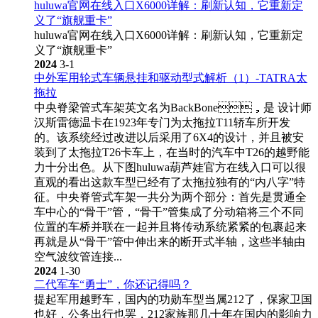
huluwa官网在线入口X6000详解：刷新认知，它重新定
义了“旗舰重卡”
huluwa官网在线入口X6000详解：刷新认知，它重新定
义了“旗舰重卡”
2024
3-1
中外军用轮式车辆悬挂和驱动型式解析（1）-TATRA太
拖拉
中央脊梁管式车架英文名为BackBone，是 设计师
汉斯雷德温卡在1923年专门为太拖拉T11轿车所开发
的。该系统经过改进以后采用了6X4的设计，并且被安
装到了太拖拉T26卡车上，在当时的汽车中T26的越野能
力十分出色。从下图huluwa葫芦娃官方在线入口可以很
直观的看出这款车型已经有了太拖拉独有的“内八字”特
征。中央脊管式车架一共分为两个部分：首先是贯通全
车中心的“骨干”管，“骨干”管集成了分动箱将三个不同
位置的车桥并联在一起并且将传动系统紧紧的包裹起来
再就是从“骨干”管中伸出来的断开式半轴，这些半轴由
空气波纹管连接...
2024
1-30
二代军车“勇士”，你还记得吗？
提起军用越野车，国内的功勋车型当属212了，保家卫国
也好，公务出行也罢，212家族那几十年在国内的影响力