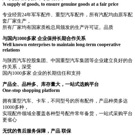
A supply of goods, to ensure genuine goods at a fair price
专业经营24年军车配件、重型汽车配件，所有汽配均由原车配
套厂家生产，
所有厂家均有国家质检总局颁发的生产许可证。品质
与国内1000多家 企业保持长期合作关系
Well known enterprises to maintain long-term cooperative
relations
与陕西汽车控股集团、中国重型汽车集团等企业建立良好的合
作关系，深受
国内1000多家 企业的长期信任和支持
产品全、品种多、库存量大，一站式选购平台
One-stop shopping platform
拥有重型汽车、卡车，不同型号的所有配件，产品种类多达
10000多种，
实现配件领域全覆盖各种型号配件常年备货，一站式采购平台
更省心
无忧的售后服务保障，产品 联保