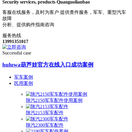
Security services, products Quanguolianbao
客服在线服务，及时为客户 提供查件服务，军车、重型汽车
故障
分析、提供购件指南咨询
服务热线
13991351017
Successful case
huluwa葫芦娃官方在线入口成功案例
军车案例
民用案例
陕汽2150军车配件使用案例
陕汽2153军车配件
陕汽2300军车配件