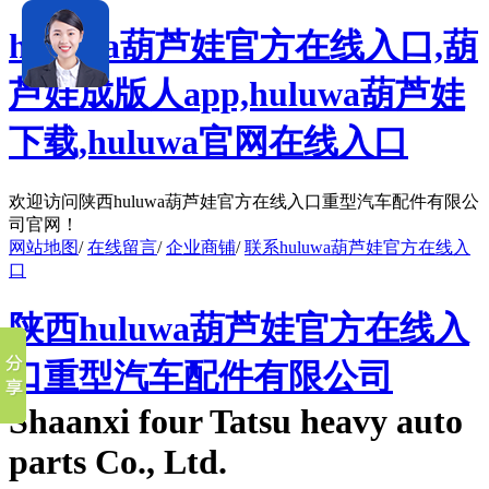
huluwa葫芦娃官方在线入口,葫
芦娃成版人app,huluwa葫芦娃
下载,huluwa官网在线入口
欢迎访问陕西huluwa葫芦娃官方在线入口重型汽车配件有限公
司官网！
网站地图
/
在线留言
/
企业商铺
/
联系huluwa葫芦娃官方在线入
口
陕西huluwa葫芦娃官方在线入
口重型汽车配件有限公司
Shaanxi four Tatsu heavy auto
parts Co., Ltd.