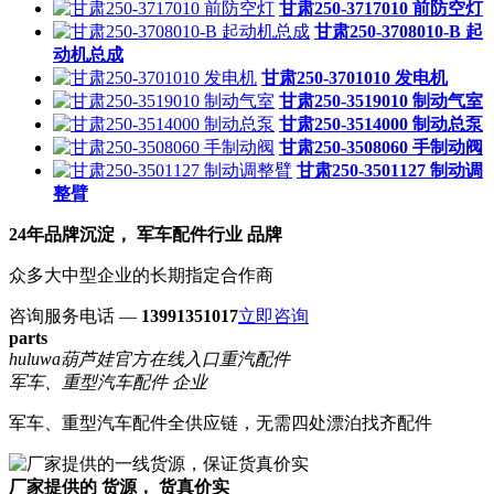
甘肃250-3717010 前防空灯
甘肃250-3708010-B 起
动机总成
甘肃250-3701010 发电机
甘肃250-3519010 制动气室
甘肃250-3514000 制动总泵
甘肃250-3508060 手制动阀
甘肃250-3501127 制动调
整臂
24年品牌沉淀， 军车配件行业 品牌
众多大中型企业的长期指定合作商
咨询服务电话 —
13991351017
立即咨询
parts
huluwa葫芦娃官方在线入口重汽配件
军车、重型汽车配件 企业
军车、重型汽车配件全供应链，无需四处漂泊找齐配件
厂家提供的 货源， 货真价实