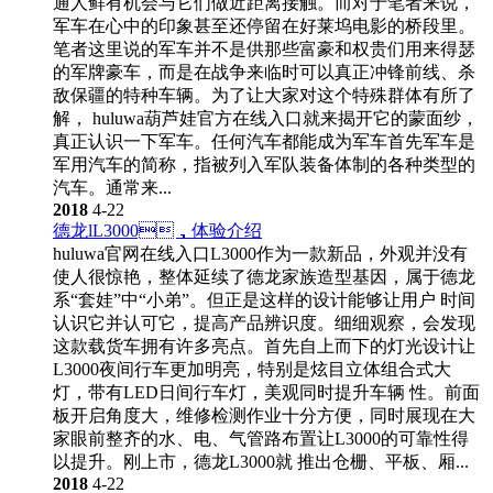
通人鲜有机会与它们做近距离接触。而对于笔者来说，
军车在心中的印象甚至还停留在好莱坞电影的桥段里。
笔者这里说的军车并不是供那些富豪和权贵们用来得瑟
的军牌豪车，而是在战争来临时可以真正冲锋前线、杀
敌保疆的特种车辆。为了让大家对这个特殊群体有所了
解， huluwa葫芦娃官方在线入口就来揭开它的蒙面纱，
真正认识一下军车。任何汽车都能成为军车首先军车是
军用汽车的简称，指被列入军队装备体制的各种类型的
汽车。通常来...
2018
4-22
德龙lL3000，体验介绍
huluwa官网在线入口L3000作为一款新品，外观并没有
使人很惊艳，整体延续了德龙家族造型基因，属于德龙
系“套娃”中“小弟”。但正是这样的设计能够让用户 时间
认识它并认可它，提高产品辨识度。细细观察，会发现
这款载货车拥有许多亮点。首先自上而下的灯光设计让
L3000夜间行车更加明亮，特别是炫目立体组合式大
灯，带有LED日间行车灯，美观同时提升车辆 性。前面
板开启角度大，维修检测作业十分方便，同时展现在大
家眼前整齐的水、电、气管路布置让L3000的可靠性得
以提升。刚上市，德龙L3000就 推出仓栅、平板、厢...
2018
4-22