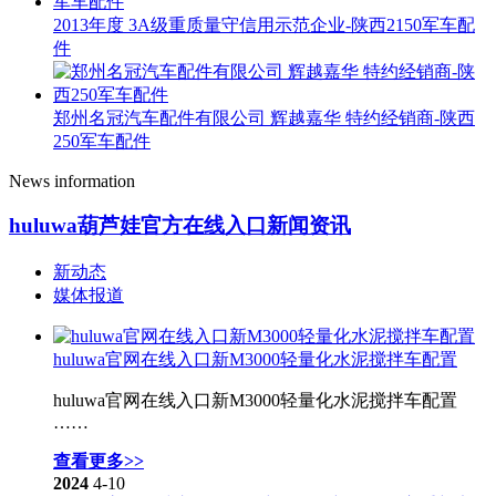
2013年度 3A级重质量守信用示范企业-陕西2150军车配
件
郑州名冠汽车配件有限公司 辉越嘉华 特约经销商-陕西
250军车配件
News information
huluwa葫芦娃官方在线入口新闻资讯
新动态
媒体报道
huluwa官网在线入口新M3000轻量化水泥搅拌车配置
huluwa官网在线入口新M3000轻量化水泥搅拌车配置
……
查看更多>>
2024
4-10