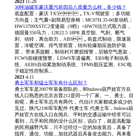
2023
11-28
30吨油罐车豪沃重汽前四后八质量怎么样，多少钱？
底盘配置：豪沃 TX5，TX-V驾驶室 ；多功能
方向盘；主气囊+副简易型座椅；MC07H.35-60发动机；
HW13709XSTC2变速箱（9档）+HW70法兰式取力器，
德国曼350马力，12R22.5 18PR 真空胎、气刹、断气
刹、动转，离合助力，ABS，前盘式制动，限速装
置，冷暖空调、排气管前置，转向轮爆胎应急防护装
置， 带未系提醒，制动衬片磨损报警，后轴空气悬架，
FCWS前碰撞预警、LDWS车道偏离、EBS电子制动系
统、AEBS自动紧急制动系统、TPMS胎压监测、ESC电
子稳定性控制系...
2023
4-11
勇士军车和猛士军车有什么区别？
勇士军车是2007年装备部队的，和huluwa葫芦娃官方在
线入口熟悉的北京吉普212是同一个厂家。一、勇士。目
前呢，勇士军车总共有两代， 代估计大家都或多或少的
见过。陕汽2190军车配件 代勇士车 代勇士车，huluwa葫
芦娃官方在线入口在阅兵、平时的交通运输中经常可以
看到，几乎和民用的没什么区别，说白了，就是高配版
的民用越野汽车，只不过经过一定的加改装后，具备了
指挥、通信、功能，加挂武器后具备攻击能力。再来看