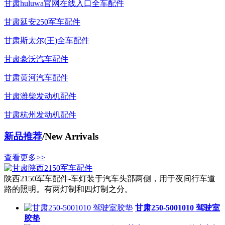
甘肃huluwa官网在线入口全车配件
甘肃延安250军车配件
甘肃斯太尔(王)全车配件
甘肃豪沃汽车配件
甘肃黄河汽车配件
甘肃潍柴发动机配件
甘肃杭州发动机配件
新品推荐
/New Arrivals
查看更多>>
陕西2150军车配件-车灯装于汽车头部两侧，用于夜间行车道
路的照明。有两灯制和四灯制之分。
甘肃250-5001010 驾驶室
胶垫