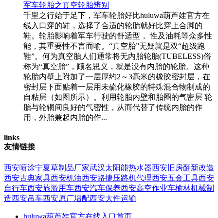
军车轮胎之真空轮胎辨别
千里之行始于足下，军车轮胎好比huluwa葫芦娃官方在
线入口穿的鞋，选择了合适的轮胎就好比穿上合脚的
鞋。轮胎影响着军车行驶的舒适型， 性及油耗等众多性
能，其重要性不言而喻。“真空胎”无疑就是双“超级跑
鞋”。何为真空胎人们通常将无内胎轮胎(TUBELESS)俗
称为“真空胎”，顾名思义，就是没有内胎的轮胎。这种
轮胎内壁上附加了一层厚约2～3毫米的橡胶密封层，在
密封层下面贴着一层用未硫化橡胶的特殊混合物制成的
自粘层（如图所示）。利用轮胎内壁和胎圈的气密层 轮
胎与轮辋间良好的气密性，从而代替了传统内胎的作
用，外胎兼起内胎的作...
links
友情链接
西安喷涂
宁夏草制品厂家
武汉太阳能热水器
西安旧房翻新改造
西安古典家具
西安机油
西安路捷压路机代理
西安五金工具
西安
自行车
西安旅游用车
西安汽车保养
西安高空作业车
榆林机械制
造
西安吊车
西安原厂增配
西安大件运输
huluwa葫芦娃官方在线入口首页