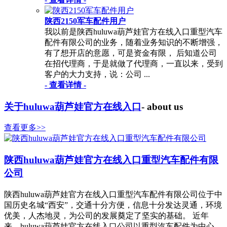
陕西2150军车配件用户
我以前是陕西huluwa葫芦娃官方在线入口重型汽车
配件有限公司的业务，随着业务知识的不断增强，
有了想开店的意愿，可是资金有限， 后知道公司
在招代理商，于是就做了代理商，一直以来，受到
客户的大力支持，说：公司 ...
- 查看详情 -
关于huluwa葫芦娃官方在线入口
- about us
查看更多>>
陕西huluwa葫芦娃官方在线入口重型汽车配件有限
公司
陕西huluwa葫芦娃官方在线入口重型汽车配件有限公司位于中
国历史名城“西安”，交通十分方便，信息十分发达灵通，环境
优美，人杰地灵，为公司的发展奠定了坚实的基础。 近年
来，huluwa葫芦娃官方在线入口公司以重型汽车配件为中心，