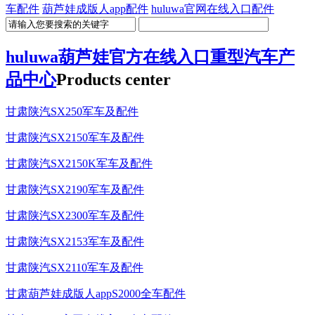
车配件
葫芦娃成版人app配件
huluwa官网在线入口配件
huluwa葫芦娃官方在线入口重型汽车产
品中心
Products center
甘肃陕汽SX250军车及配件
甘肃陕汽SX2150军车及配件
甘肃陕汽SX2150K军车及配件
甘肃陕汽SX2190军车及配件
甘肃陕汽SX2300军车及配件
甘肃陕汽SX2153军车及配件
甘肃陕汽SX2110军车及配件
甘肃葫芦娃成版人appS2000全车配件