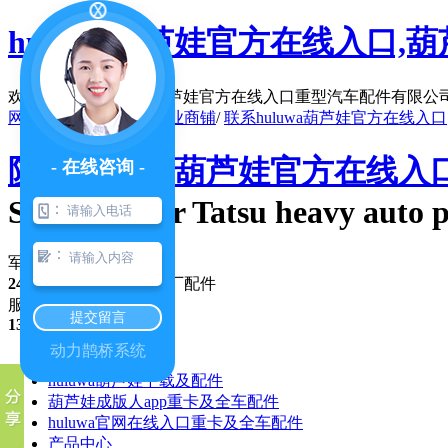
huluwa葫芦娃官方在线入口,葫芦
欢迎访问陕西huluwa葫芦娃官方在线入口重型汽车配件有限公司官网
网站地图
/
在线留言
/
企业商铺
/
联系huluwa葫芦娃官方在线入口
陕西huluwa葫芦娃官方在线
- 在线咨询 -
Shaanxi four Tatsu heavy auto p
：
：
军(民)车配件行业 品牌
24年专注
，优势纯正原厂配件
服务咨询热线
提交留言
13991351017
动力鹊桥系统
公司首页
huluwa葫芦娃下载及配件
葫芦娃成版人app重卡及全车配件
huluwa官网在线入口重卡及全车配件
产品中心