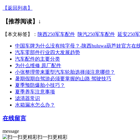
【返回列表】
【推荐阅读】↓
【本文标签】：
陕西250军车配件
陕汽250军车配件
延安250
中国车牌为什么没有纯字母？-陕西huluwa葫芦娃官
汽车零部件行业四大发展趋势
汽车配件的主要分类
为什么维修 原厂配件
小张整理带来重型汽车轮胎选择须注意哪些？
暑期假期自驾游必须要掌握的山路 驾驶技巧
夏季预防爆胎小技巧？
夏季养车注意事项
滤清器常识
水箱漏水怎么办？
在线留言
message
扫一扫更精彩