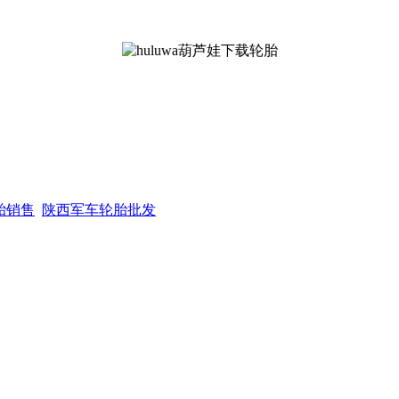
胎销售
陕西军车轮胎批发