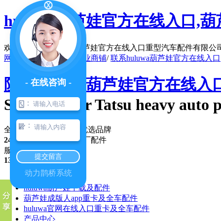
huluwa葫芦娃官方在线入口,葫芦
欢迎访问陕西huluwa葫芦娃官方在线入口重型汽车配件有限公司官
网站地图
/
在线留言
/
企业商铺
/
联系huluwa葫芦娃官方在线入口
陕西huluwa葫芦娃官方在线
- 在线咨询 -
Shaanxi four Tatsu heavy auto p
：
：
全国军(民)车配件行业优选品牌
24年专注
，优势纯正原厂配件
服务咨询热线
提交留言
13991351017
动力鹊桥系统
公司首页
huluwa葫芦娃下载及配件
葫芦娃成版人app重卡及全车配件
huluwa官网在线入口重卡及全车配件
产品中心