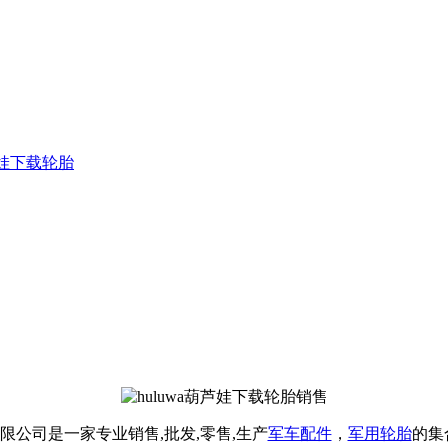
芦娃下载轮胎
有限公司是一家专业销售,批发,零售,生产
军车配件
，
军用轮胎
的集合