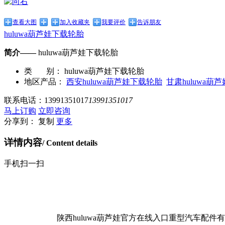
查看大图
加入收藏夹
我要评价
告诉朋友
huluwa葫芦娃下载轮胎
简介——
huluwa葫芦娃下载轮胎
类 别：
huluwa葫芦娃下载轮胎
地区产品：
西安huluwa葫芦娃下载轮胎
甘肃huluwa葫
联系电话：
13991351017
13991351017
马上订购
立即咨询
分享到：
复制
更多
详情内容
/ Content details
手机扫一扫
陕西huluwa葫芦娃官方在线入口重型汽车配件