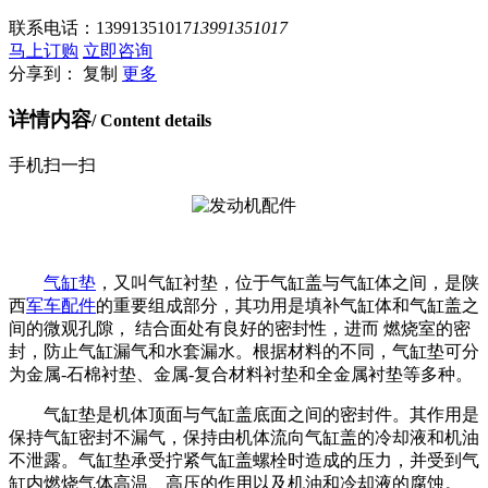
联系电话：
13991351017
13991351017
马上订购
立即咨询
分享到：
复制
更多
详情内容
/ Content details
手机扫一扫
气缸垫
，又叫气缸衬垫，位于气缸盖与气缸体之间，是陕
西
军车配件
的重要组成部分，其功用是填补气缸体和气缸盖之
间的微观孔隙， 结合面处有良好的密封性，进而 燃烧室的密
封，防止气缸漏气和水套漏水。根据材料的不同，气缸垫可分
为金属
-
石棉衬垫、金属
-
复合材料衬垫和全金属衬垫等多种。
气缸垫是机体顶面与气缸盖底面之间的密封件。其作用是
保持气缸密封不漏气，保持由机体流向气缸盖的冷却液和机油
不泄露。气缸垫承受拧紧气缸盖螺栓时造成的压力，并受到气
缸内燃烧气体高温、高压的作用以及机油和冷却液的腐蚀。