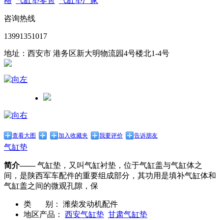
格
气缸垫零售
气缸垫厂家
咨询热线
13991351017
地址：西安市 港务区新大明物流园4号楼北1-4号
查看大图
加入收藏夹
我要评价
告诉朋友
气缸垫
简介——
气缸垫，又叫气缸衬垫，位于气缸盖与气缸体之
间，是陕西军车配件的重要组成部分，其功用是填补气缸体和
气缸盖之间的微观孔隙，保
类 别：
潍柴发动机配件
地区产品：
西安气缸垫
甘肃气缸垫