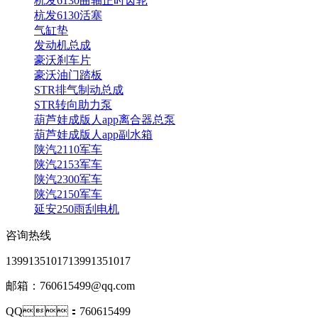
杭发6130曲轴正时齿轮
杭发6130活塞
气缸垫
发动机总成
豪沃刹车片
豪沃油门踏板
STR排气制动总成
STR转向助力泵
葫芦娃成版人app离合器总泵
葫芦娃成版人app副水箱
陕汽2110军车
陕汽2153军车
陕汽2300军车
陕汽2150军车
延安250雨刮电机
咨询热线
13991351017
13991351017
邮箱：760615499@qq.com
QQ：760615499