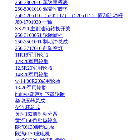
250-3802010 车速里程表
250-5001010 驾驶室胶垫
250-5205116（5205117）（5205115） 雨刮连动杆
J80-1701030 一轴
SX250 主副油箱转换开关
250-3103051 轮胎螺栓
250-3501091 制动蹄总成
250-3717010 前防空灯
11R18军用轮胎
12R20军用轮胎
12.5R20军用轮胎
14R20军用轮胎
w-14.00R20军用轮胎
13-20军用轮胎
huluwa葫芦娃下载轮胎
柴增压器总成
柴连杆总成
黄河162前制动分泵
黄河150倒档齿轮套
陕汽6130制动总泵
陕汽6130发电机