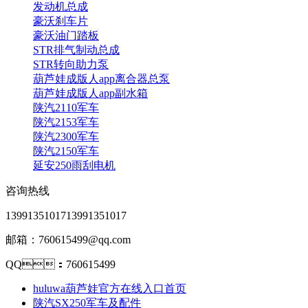
发动机总成
豪沃刹车片
豪沃油门踏板
STR排气制动总成
STR转向助力泵
葫芦娃成版人app离合器总泵
葫芦娃成版人app副水箱
陕汽2110军车
陕汽2153军车
陕汽2300军车
陕汽2150军车
延安250雨刮电机
咨询热线
13991351017
13991351017
邮箱：760615499@qq.com
QQ：760615499
huluwa葫芦娃官方在线入口首页
陕汽SX250军车及配件