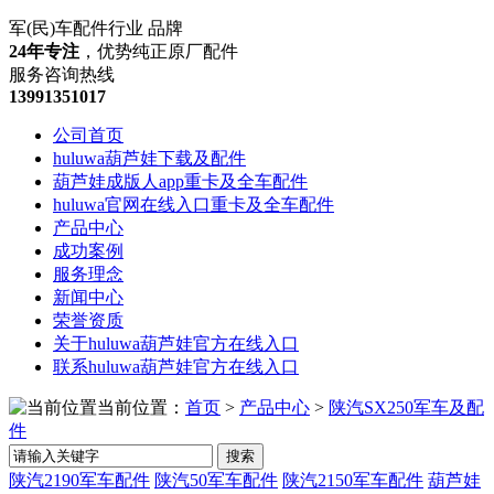
军(民)车配件行业 品牌
24年专注
，优势纯正原厂配件
服务咨询热线
13991351017
公司首页
huluwa葫芦娃下载及配件
葫芦娃成版人app重卡及全车配件
huluwa官网在线入口重卡及全车配件
产品中心
成功案例
服务理念
新闻中心
荣誉资质
关于huluwa葫芦娃官方在线入口
联系huluwa葫芦娃官方在线入口
当前位置：
首页
>
产品中心
>
陕汽SX250军车及配
件
搜索
陕汽2190军车配件
陕汽50军车配件
陕汽2150军车配件
葫芦娃