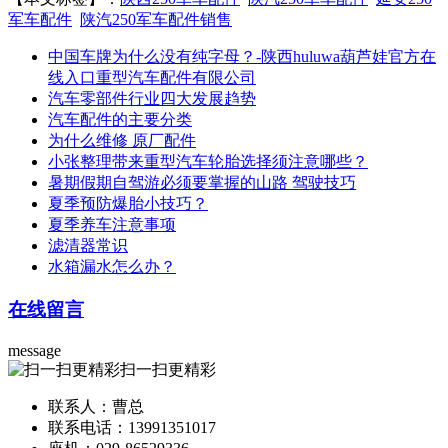
军车配件
陕汽250军车配件销售
中国车牌为什么没有纯字母？-陕西huluwa葫芦娃官方在
线入口重型汽车配件有限公司
汽车零部件行业四大发展趋势
汽车配件的主要分类
为什么维修 原厂配件
小张整理带来重型汽车轮胎选择须注意哪些？
暑期假期自驾游必须要掌握的山路 驾驶技巧
夏季预防爆胎小技巧？
夏季养车注意事项
滤清器常识
水箱漏水怎么办？
在线留言
message
扫一扫更精彩
联系人：曹总
联系电话：13991351017