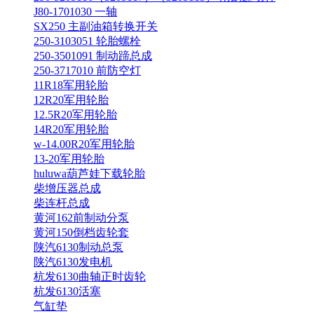
J80-1701030 一轴
SX250 主副油箱转换开关
250-3103051 轮胎螺栓
250-3501091 制动蹄总成
250-3717010 前防空灯
11R18军用轮胎
12R20军用轮胎
12.5R20军用轮胎
14R20军用轮胎
w-14.00R20军用轮胎
13-20军用轮胎
huluwa葫芦娃下载轮胎
柴增压器总成
柴连杆总成
黄河162前制动分泵
黄河150倒档齿轮套
陕汽6130制动总泵
陕汽6130发电机
杭发6130曲轴正时齿轮
杭发6130活塞
气缸垫