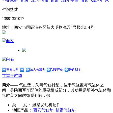
垫哪家好
甘肃气缸垫价格
甘肃气缸垫零售
甘肃气缸垫厂家
咨询热线
13991351017
地址：西安市国际港务区新大明物流园4号楼北1-4号
查看大图
加入收藏夹
我要评价
告诉朋友
甘肃气缸垫
简介——
气缸垫，又叫气缸衬垫，位于气缸盖与气缸体之
间，是陕西军车配件的重要组成部分，其功用是填补气缸体和
气缸盖之间的微观孔隙，保
类 别：
潍柴发动机配件
地区产品：
西安气缸垫
甘肃气缸垫