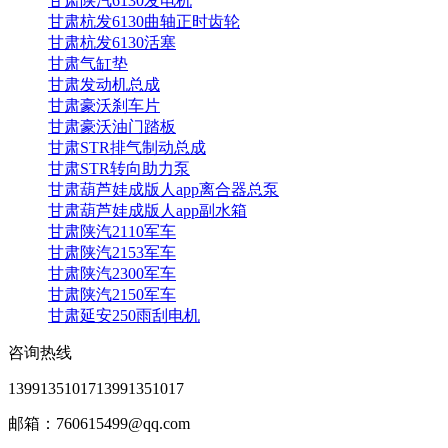
甘肃陕汽6130发电机
甘肃杭发6130曲轴正时齿轮
甘肃杭发6130活塞
甘肃气缸垫
甘肃发动机总成
甘肃豪沃刹车片
甘肃豪沃油门踏板
甘肃STR排气制动总成
甘肃STR转向助力泵
甘肃葫芦娃成版人app离合器总泵
甘肃葫芦娃成版人app副水箱
甘肃陕汽2110军车
甘肃陕汽2153军车
甘肃陕汽2300军车
甘肃陕汽2150军车
甘肃延安250雨刮电机
咨询热线
13991351017
13991351017
邮箱：760615499@qq.com