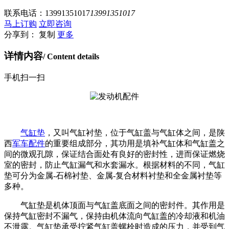
联系电话：
13991351017
13991351017
马上订购
立即咨询
分享到：
复制
更多
详情内容
/ Content details
手机扫一扫
气缸垫
，又叫气缸衬垫，位于气缸盖与气缸体之间，是陕
西
军车配件
的重要组成部分，其功用是填补气缸体和气缸盖之
间的微观孔隙，保证结合面处有良好的密封性，进而保证燃烧
室的密封，防止气缸漏气和水套漏水。根据材料的不同，气缸
垫可分为金属
-
石棉衬垫、金属
-
复合材料衬垫和全金属衬垫等
多种。
气缸垫是机体顶面与气缸盖底面之间的密封件。其作用是
保持气缸密封不漏气，保持由机体流向气缸盖的冷却液和机油
不泄露。气缸垫承受拧紧气缸盖螺栓时造成的压力，并受到气