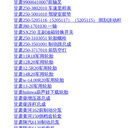
甘肃99000410007前轴叉
甘肃250-3802010 车速里程表
甘肃250-5001010 驾驶室胶垫
甘肃250-5205116（5205117）（5205115） 雨刮连动杆
甘肃J80-1701030 一轴
甘肃SX250 主副油箱转换开关
甘肃250-3103051 轮胎螺栓
甘肃250-3501091 制动蹄总成
甘肃250-3717010 前防空灯
甘肃11R18军用轮胎
甘肃12R20军用轮胎
甘肃12.5R20军用轮胎
甘肃14R20军用轮胎
甘肃w-14.00R20军用轮胎
甘肃13-20军用轮胎
甘肃huluwa葫芦娃下载轮胎
甘肃柴增压器总成
甘肃柴连杆总成
甘肃黄河162前制动分泵
甘肃黄河150倒档齿轮套
甘肃陕汽6130制动总泵