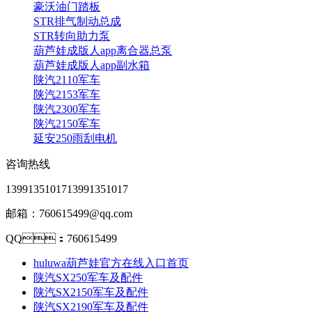
豪沃油门踏板
STR排气制动总成
STR转向助力泵
葫芦娃成版人app离合器总泵
葫芦娃成版人app副水箱
陕汽2110军车
陕汽2153军车
陕汽2300军车
陕汽2150军车
延安250雨刮电机
咨询热线
13991351017
13991351017
邮箱：760615499@qq.com
QQ：760615499
huluwa葫芦娃官方在线入口首页
陕汽SX250军车及配件
陕汽SX2150军车及配件
陕汽SX2190军车及配件