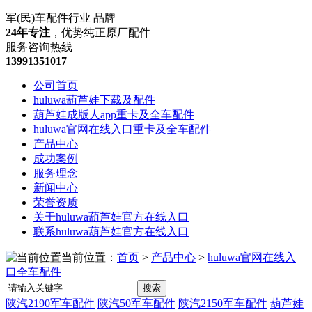
军(民)车配件行业 品牌
24年专注
，优势纯正原厂配件
服务咨询热线
13991351017
公司首页
huluwa葫芦娃下载及配件
葫芦娃成版人app重卡及全车配件
huluwa官网在线入口重卡及全车配件
产品中心
成功案例
服务理念
新闻中心
荣誉资质
关于huluwa葫芦娃官方在线入口
联系huluwa葫芦娃官方在线入口
当前位置：
首页
>
产品中心
>
huluwa官网在线入
口全车配件
搜索
陕汽2190军车配件
陕汽50军车配件
陕汽2150军车配件
葫芦娃