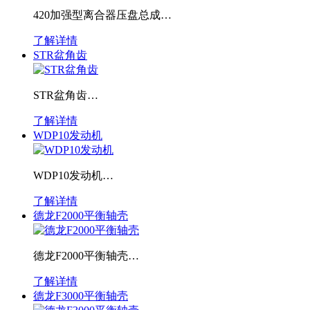
420加强型离合器压盘总成…
了解详情
STR盆角齿
STR盆角齿…
了解详情
WDP10发动机
WDP10发动机…
了解详情
德龙F2000平衡轴壳
德龙F2000平衡轴壳…
了解详情
德龙F3000平衡轴壳