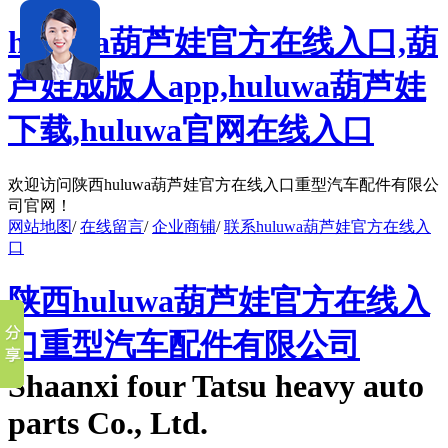
huluwa葫芦娃官方在线入口,葫
芦娃成版人app,huluwa葫芦娃
下载,huluwa官网在线入口
欢迎访问陕西huluwa葫芦娃官方在线入口重型汽车配件有限公
司官网！
网站地图
/
在线留言
/
企业商铺
/
联系huluwa葫芦娃官方在线入
口
陕西huluwa葫芦娃官方在线入
口重型汽车配件有限公司
Shaanxi four Tatsu heavy auto
parts Co., Ltd.