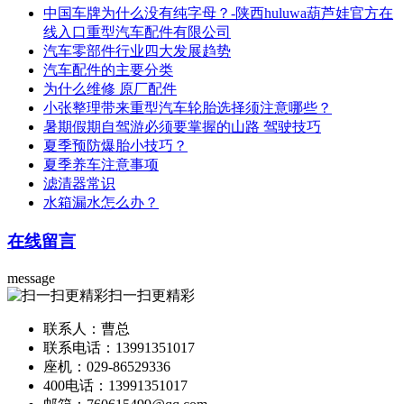
中国车牌为什么没有纯字母？-陕西huluwa葫芦娃官方在
线入口重型汽车配件有限公司
汽车零部件行业四大发展趋势
汽车配件的主要分类
为什么维修 原厂配件
小张整理带来重型汽车轮胎选择须注意哪些？
暑期假期自驾游必须要掌握的山路 驾驶技巧
夏季预防爆胎小技巧？
夏季养车注意事项
滤清器常识
水箱漏水怎么办？
在线留言
message
扫一扫更精彩
联系人：曹总
联系电话：13991351017
座机：029-86529336
400电话：13991351017