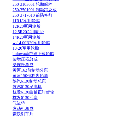
250-3103051 轮胎螺栓
250-3501091 制动蹄总成
250-3717010 前防空灯
11R18军用轮胎
12R20军用轮胎
12.5R20军用轮胎
14R20军用轮胎
w-14.00R20军用轮胎
13-20军用轮胎
huluwa葫芦娃下载轮胎
柴增压器总成
柴连杆总成
黄河162前制动分泵
黄河150倒档齿轮套
陕汽6130制动总泵
陕汽6130发电机
杭发6130曲轴正时齿轮
杭发6130活塞
气缸垫
发动机总成
豪沃刹车片