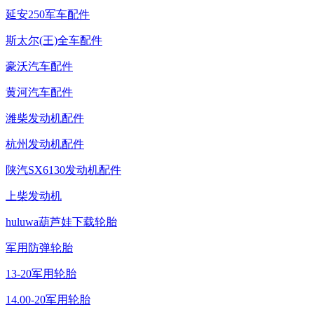
延安250军车配件
斯太尔(王)全车配件
豪沃汽车配件
黄河汽车配件
潍柴发动机配件
杭州发动机配件
陕汽SX6130发动机配件
上柴发动机
huluwa葫芦娃下载轮胎
军用防弹轮胎
13-20军用轮胎
14.00-20军用轮胎