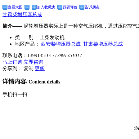
查看大图
加入收藏夹
我要评价
告诉朋友
甘肃柴增压器总成
简介——
涡轮增压器实际上是一种空气压缩机，通过压缩空气来
类 别：
上柴发动机
地区产品：
西安柴增压器总成
甘肃柴增压器总成
联系电话：
13991351017
13991351017
马上订购
立即咨询
分享到：
复制
更多
详情内容
/ Content details
手机扫一扫
涡