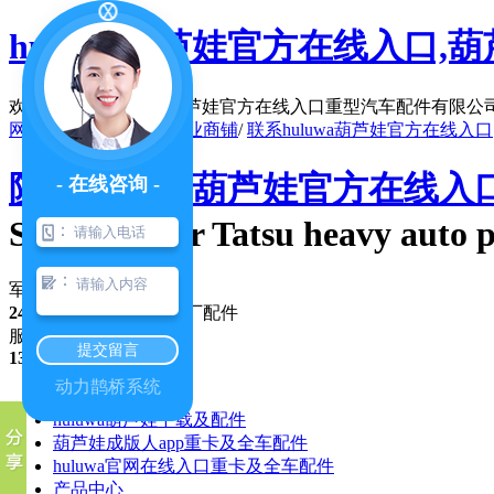
huluwa葫芦娃官方在线入口,葫芦
欢迎访问陕西huluwa葫芦娃官方在线入口重型汽车配件有限公司官网
网站地图
/
在线留言
/
企业商铺
/
联系huluwa葫芦娃官方在线入口
陕西huluwa葫芦娃官方在线
- 在线咨询 -
Shaanxi four Tatsu heavy auto p
：
：
军(民)车配件行业 品牌
24年专注
，优势纯正原厂配件
服务咨询热线
提交留言
13991351017
动力鹊桥系统
公司首页
huluwa葫芦娃下载及配件
葫芦娃成版人app重卡及全车配件
huluwa官网在线入口重卡及全车配件
产品中心