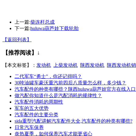
上一篇:
柴连杆总成
下一篇:
huluwa葫芦娃下载轮胎
【返回列表】
【推荐阅读】↓
【本文标签】：
发动机
上柴发动机
陕西发动机
陕西发动机销
二代军车“勇士”，你还记得吗？
30吨油罐车豪沃重汽前四后八质量怎么样，多少钱？
汽车配件的种类有哪些？陕西huluwa葫芦娃官方在线
做汽配你知道什么是汽配消耗的规律性？
汽车配件消耗的周期性
军车的五大优势
汽车配件的主要分类
sida重型汽配讲解汽车配件大全,汽车配件的种类有哪些?
日常汽车保养
炎热夏季，如何保养汽车才能更省心