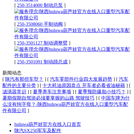
[
250-3514000 制动总泵
]
[
250-3508060 手制动阀
]
[
250-3501127 制动调整臂
]
[
250-3501091 制动蹄总成
]
新闻动态
[
陕汽有那些车型？
]
[
汽车零部件行业四大发展趋势
]
[
汽车
配件的主要分类
]
[
十大耗油原因盘点 开车者必看省油秘籍
]
[
滤清器常识
]
[
夏季养车注意事项
]
[
夏季预防爆胎小技巧？
]
[
暑期假期自驾游必须要掌握的山路 驾驶技巧
]
[
中国车牌为什
么没有纯字母？-陕西huluwa葫芦娃官方在线入口重型汽车配
件有限公司
]
huluwa葫芦娃官方在线入口首页
陕汽SX250军车及配件