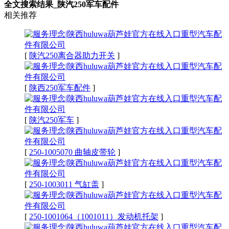
全文搜索结果_陕汽250军车配件
相关推荐
[
陕汽250离合器助力开关
]
[
陕西250军车配件
]
[
陕汽250军车
]
[
250-1005070 曲轴皮带轮
]
[
250-1003011 气缸盖
]
[
250-1001064（1001011）发动机托架
]