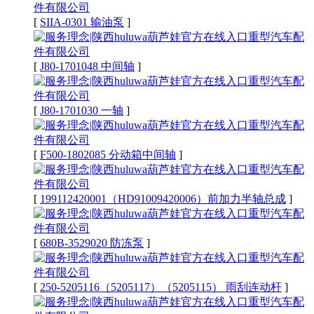
[
SIIA-0301 输油泵
]
[
J80-1701048 中间轴
]
[
J80-1701030 一轴
]
[
F500-1802085 分动箱中间轴
]
[
199112420001（HD91009420006）前加力半轴总成
]
[
680B-3529020 防冻泵
]
[
250-5205116（5205117）（5205115） 雨刮连动杆
]