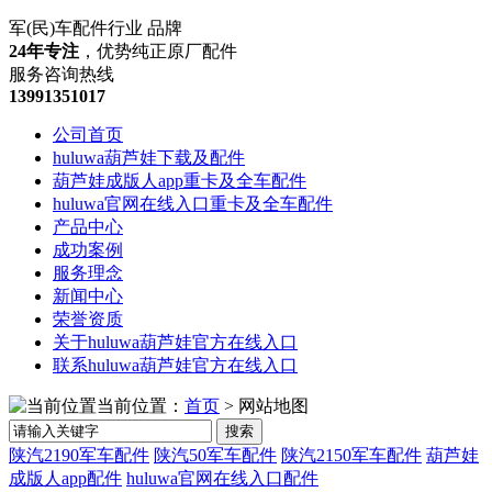
军(民)车配件行业 品牌
24年专注
，优势纯正原厂配件
服务咨询热线
13991351017
公司首页
huluwa葫芦娃下载及配件
葫芦娃成版人app重卡及全车配件
huluwa官网在线入口重卡及全车配件
产品中心
成功案例
服务理念
新闻中心
荣誉资质
关于huluwa葫芦娃官方在线入口
联系huluwa葫芦娃官方在线入口
当前位置：
首页
> 网站地图
搜索
陕汽2190军车配件
陕汽50军车配件
陕汽2150军车配件
葫芦娃
成版人app配件
huluwa官网在线入口配件