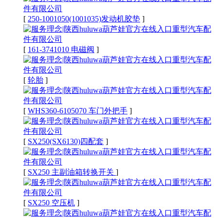
[
250-1001050(1001035)发动机胶垫
]
[
161-3741010 电磁阀
]
[
轮胎
]
[
WHS360-6105070 车门外把手
]
[
SX250(SX6130)四配套
]
[
SX250 主副油箱转换开关
]
[
SX250 空压机
]